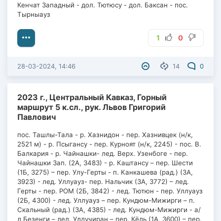
Кенчат Западный - дол. Тютюсу - дол. Баксан - пос.
Тырныауз
1
0
28-03-2024, 14:46
14
0
2023 г., Центральный Кавказ, Горный
маршрут 5 к.сл., рук. Львов Григорий
Павлович
пос. Ташлы-Тала - р. Хазнидон - пер. Хазнивцек (н/к,
2521 м) - р. Псыгансу - пер. Курноят (н/к, 2245) - пос. В.
Балкария - р. Чайнашки- лед. Верх. Узенбоге - пер.
Чайнашки Зап. (2А, 3483) - р. Каштансу – пер. Шести
(1Б, 3275) – пер. Улу-Герты - п. Канкашева (рад.) (3А,
3923) - лед. Уллуауз- пер. Нальчик (3А, 3772) – лед.
Герты - пер. РОМ (2Б, 3842) - лед. Тютюн - пер. Уллуауз
(2Б, 4300) - лед. Уллуауз – пер. Кундюм-Мижирги – п.
Скальный (рад.) (3А, 4385) - лед. Кундюм-Мижирги - а/
л Безенги – лед. Уллучиран – пер. Кёль (1А, 3600) – пер.