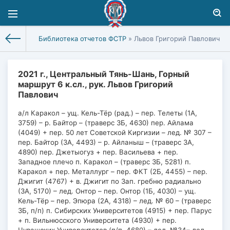
Библиотека отчетов ФСТР
» Львов Григорий Павлович
2021 г., Центральный Тянь-Шань, Горный
маршрут 6 к.сл., рук. Львов Григорий
Павлович
а/л Каракол – ущ. Кель-Тёр (рад.) – пер. Телеты (1А,
3759) – р. Байтор – (траверс 3Б, 4630) пер. Айлама
(4049) + пер. 50 лет Советской Киргизии – лед. № 307 –
пер. Байтор (3А, 4493) – р. Айланыш – (траверс 3А,
4890) пер. Джетыогуз + пер. Васильева + пер.
Западное плечо п. Каракол – (траверс 3Б, 5281) п.
Каракол + пер. Металлург – пер. ФКТ (2Б, 4455) – пер.
Джигит (4767) + в. Джигит по Зап. гребню радиально
(3А, 5170) – лед. Онтор – пер. Онтор (1Б, 4030) – ущ.
Кель-Тёр – пер. Эпюра (2А, 4318) – лед. № 60 – (траверс
3Б, п/п) п. Сибирских Университетов (4915) + пер. Парус
+ п. Вильнюсского Университета (4930) + пер.
Чувашских Университетов (п/п, 4680) – лед. №34– лед.