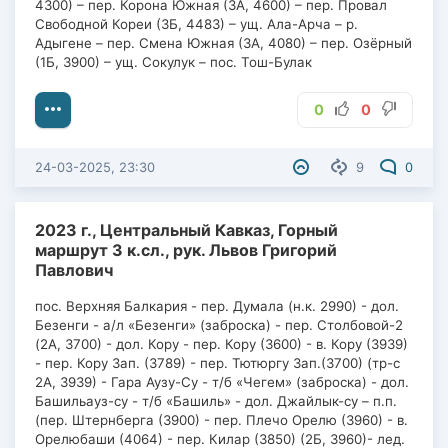
4300) – пер. Корона Южная (3А, 4600) – пер. Провал
Свободной Кореи (3Б, 4483) – ущ. Ала-Арча – р.
Адыгене – пер. Смена Южная (3А, 4080) – пер. Озёрный
(1Б, 3900) – ущ. Сокулук – пос. Тош-Булак
0
0
24-03-2025, 23:30
9
0
2023 г., Центральный Кавказ, Горный
маршрут 3 к.сл., рук. Львов Григорий
Павлович
пос. Верхняя Балкария - пер. Думала (н.к. 2990) - дол.
Безенги - а/л «Безенги» (заброска) - пер. Столбовой-2
(2А, 3700) - дол. Кору - пер. Кору (3600) - в. Кору (3939)
- пер. Кору Зап. (3789) - пер. Тютюргу Зап.(3700) (тр-с
2А, 3939) - Гара Аузу-Су - т/б «Чегем» (заброска) - дол.
Башильауз-су - т/б «Башиль» - дол. Джайлык-су – п.п.
(пер. Штернберга (3900) - пер. Плечо Орелю (3960) - в.
Орелюбаши (4064) - пер. Килар (3850) (2Б, 3960)- лед.