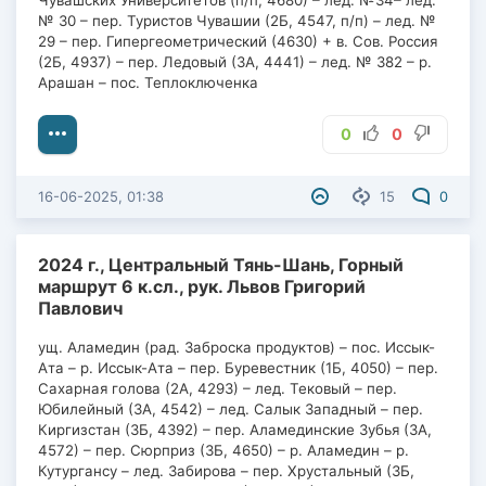
№ 30 – пер. Туристов Чувашии (2Б, 4547, п/п) – лед. №
29 – пер. Гипергеометрический (4630) + в. Сов. Россия
(2Б, 4937) – пер. Ледовый (3А, 4441) – лед. № 382 – р.
Арашан – пос. Теплоключенка
0
0
16-06-2025, 01:38
15
0
2024 г., Центральный Тянь-Шань, Горный
маршрут 6 к.сл., рук. Львов Григорий
Павлович
ущ. Аламедин (рад. Заброска продуктов) – пос. Иссык-
Ата – р. Иссык-Ата – пер. Буревестник (1Б, 4050) – пер.
Сахарная голова (2А, 4293) – лед. Тековый – пер.
Юбилейный (3А, 4542) – лед. Салык Западный – пер.
Киргизстан (3Б, 4392) – пер. Аламединские Зубья (3А,
4572) – пер. Сюрприз (3Б, 4650) – р. Аламедин – р.
Кутургансу – лед. Забирова – пер. Хрустальный (3Б,