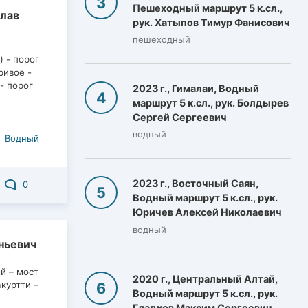
Пешеходный маршрут 5 к.сл.,
слав
рук. Хатыпов Тимур Фанисович
пешеходный
) - порог
ривое -
)- порог
2023 г., Гималаи, Водный
маршрут 5 к.сл., рук. Болдырев
Сергей Сергеевич
водный
Водный
2023 г., Восточный Саян,
0
Водный маршрут 5 к.сл., рук.
Юричев Алексей Николаевич
водный
еньевич
й – мост
2020 г., Центральный Алтай,
акуртти –
Водный маршрут 5 к.сл., рук.
Гладков Максим Сергеевич