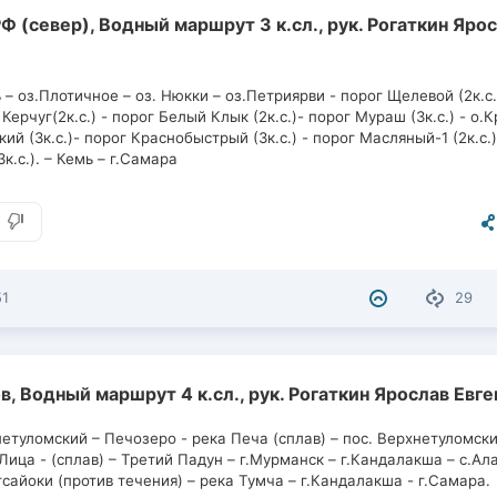
РФ (север), Водный маршрут 3 к.сл., рук. Рогаткин Яро
 – оз.Плотичное – оз. Нюкки – оз.Петриярви - порог Щелевой (2к.с.
 Керчуг(2к.с.) - порог Белый Клык (2к.с.)- порог Мураш (3к.с.) - о.К
кий (3к.с.)- порог Краснобыстрый (3к.с.) - порог Масляный-1 (2к.с.
3к.с.). – Кемь – г.Самара
51
29
в, Водный маршрут 4 к.сл., рук. Рогаткин Ярослав Евг
нетуломский – Печозеро - река Печа (сплав) – пос. Верхнетуломски
Лица - (сплав) – Третий Падун – г.Мурманск – г.Кандалакша – с.Ал
тсайоки (против течения) – река Тумча – г.Кандалакша - г.Самара.