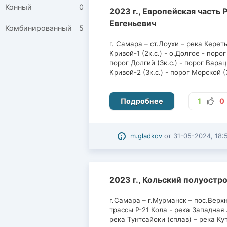
Конный
0
2023 г., Европейская часть 
Евгеньевич
Комбинированный
5
г. Самара – ст.Лоухи – река Кереть
Кривой-1 (2к.с.) - о.Долгое - порог
порог Долгий (3к.с.) - порог Варац
Кривой-2 (3к.с.) - порог Морской (
Подробнее
1
0
m.gladkov
от
31-05-2024, 18:
2023 г., Кольский полуостро
г.Самара – г.Мурманск – пос.Верх
трассы Р-21 Кола - река Западная 
река Тунтсайоки (сплав) – река Ку