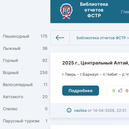
Библиотека
отчетов
Гла
ФСТР
Пешеходный
175
Библиотека отчетов ФСТР
»
Лыжный
36
Горный
92
2025 г., Центральный Алтай,
Водный
256
г.Тверь – г.Барнаул – п.Чибит – р.Ч
Велосипедный
11
Подробнее
0
0
Автомото
20
Спелео
0
vasilisa
от
14-04-2026, 22:51
Парусный туризм
1