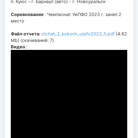
п. Куюс – г. Барнаул (авто) - г. Новоуральск
Соревнование
: Чемпионат УиПФО 2023 г. занял 2
место
Файл отчета:
otchet_2_kokorin_urpfo2023_5.pdf
[4.62
Mb] (cкачиваний: 7)
Видео
: